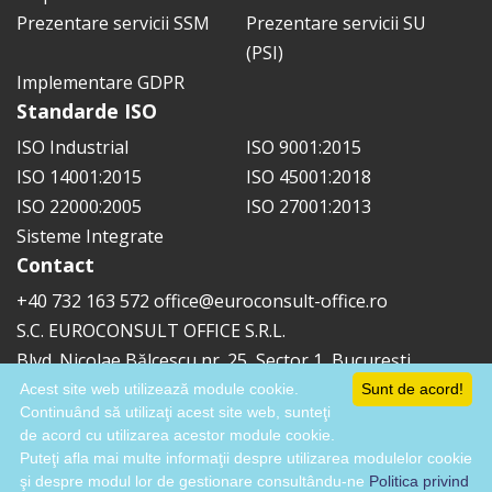
Prezentare servicii SSM
Prezentare servicii SU
(PSI)
Implementare GDPR
Standarde ISO
ISO Industrial
ISO 9001:2015
ISO 14001:2015
ISO 45001:2018
ISO 22000:2005
ISO 27001:2013
Sisteme Integrate
Contact
+40 732 163 572
office@euroconsult-office.ro
S.C. EUROCONSULT OFFICE S.R.L.
Blvd. Nicolae Bălcescu nr. 25, Sector 1, București
Acest site web utilizează module cookie.
Sunt de acord!
Continuând să utilizaţi acest site web, sunteţi
de acord cu utilizarea acestor module cookie.
© 2018 All rights reserved. EuroConsult Office -
Puteţi afla mai multe informaţii despre utilizarea modulelor cookie
Certificare ISO - Consultant ISO - Implentare ISO
.
şi despre modul lor de gestionare consultându-ne
Politica privind